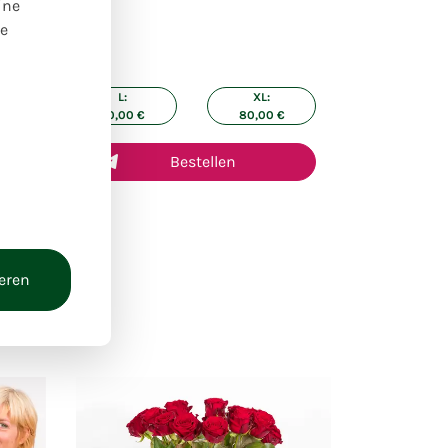
ine
re
ße:
L:
XL:
€
50,00
€
80,00
€
Bestellen
ieren