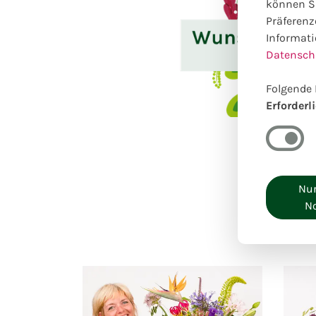
können Si
Präferenz
Informati
Datensch
Folgende 
Erforderl
Nur
N