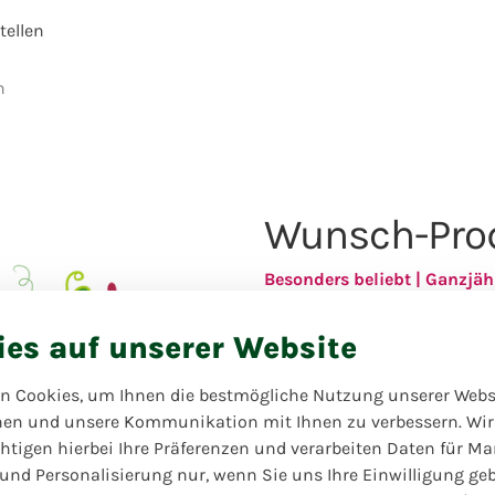
ellen
n
Wunsch-Prod
Besonders beliebt | Ganzjäh
Lassen Sie sich von uns
ies auf unserer Website
überraschen! Wenn Sie sich
Dekoration, Pflanzschale
Sonstiges wünschen, beschr
n Cookies, um Ihnen die bestmögliche Nutzung unserer Webs
der Florist wird es für Si
hen und unsere Kommunikation mit Ihnen zu verbessern. Wir
Produkt mit dem Floristen 
htigen hierbei Ihre Präferenzen und verarbeiten Daten für Ma
Sie einfach 'wie besprochen'
 und Personalisierung nur, wenn Sie uns Ihre Einwilligung ge