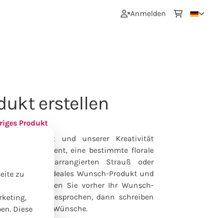
0
Anmelden
ukt erstellen
riges Produkt
erem Angebot und unserer Kreativität
 ein Arrangement, eine bestimmte florale
, einen eigen arrangierten Strauß oder
eiben Sie Ihr ideales Wunsch-Produkt und
eite zu
e umsetzen. Haben Sie vorher Ihr Wunsch-
(telefonisch) besprochen, dann schreiben
rketing,
 unter spezielle Wünsche.
ben. Diese