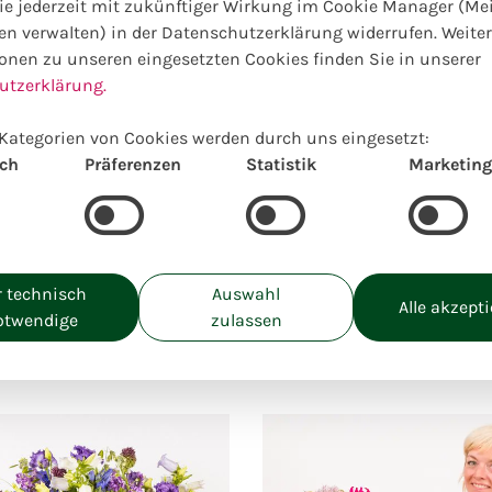
e jederzeit mit zukünftiger Wirkung im Cookie Manager (Me
en verwalten) in der Datenschutzerklärung widerrufen. Weite
Wählen Sie Ihre Wunschgrö
onen zu unseren eingesetzten Cookies finden Sie in unserer
Preise inkl. MwSt. zzgl. Lieferkosten
utzerklärung.
S:
M:
27,50
€
35,00
Kategorien von Cookies werden durch uns eingesetzt:
ich
Präferenzen
Statistik
Marketing
 technisch
Auswahl
Alle akzept
otwendige
zulassen
Ähnliche Produkte